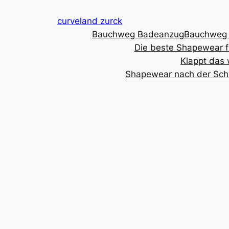
Zum
curveland zurck
Inhalt
Bauchweg Badeanzug
Bauchweg
springen
Die beste Shapewear f
Klappt das w
Shapewear nach der Sch