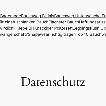
 Bademode
Bauchweg Bikinis
Bauchweg Unterwäsche Erf
ür einen schlanken Bauch
Flachster Bauch
Haftungsauss
irklich?!
Klebe BH
Knackiger Po
Korsett
Leggings
Push Up
wangerschaft?
Shapewear richtig tragen
Top 10 Bauchwe
Datenschutz