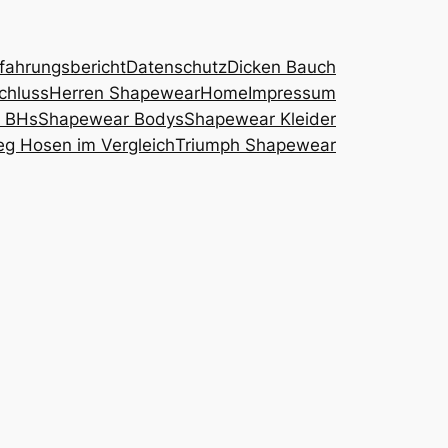
ahrungsbericht
Datenschutz
Dicken Bauch
chluss
Herren Shapewear
Home
Impressum
 BHs
Shapewear Bodys
Shapewear Kleider
g Hosen im Vergleich
Triumph Shapewear